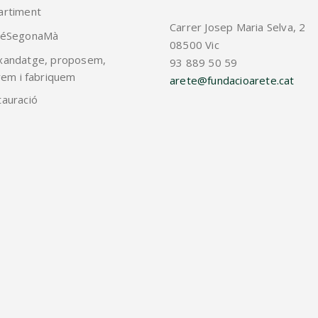
artiment
Carrer Josep Maria Selva, 2
téSegonaMà
08500 Vic
xandatge, proposem,
93 889 50 59
em i fabriquem
arete@fundacioarete.cat
auració