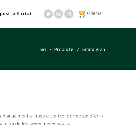
post sol·licitat
0 items
Inici
/
Producte
/
Safata gran
s manualment al nostre centre, permeten oferir-
 a mida de les seves necessitats.