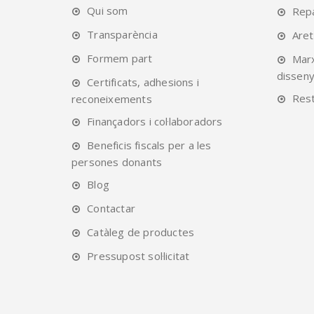
Qui som
Rep
Transparència
Are
Formem part
Mar
disseny
Certificats, adhesions i
Rest
reconeixements
Finançadors i col·laboradors
Beneficis fiscals per a les
persones donants
Blog
Contactar
Catàleg de productes
Pressupost sol·licitat