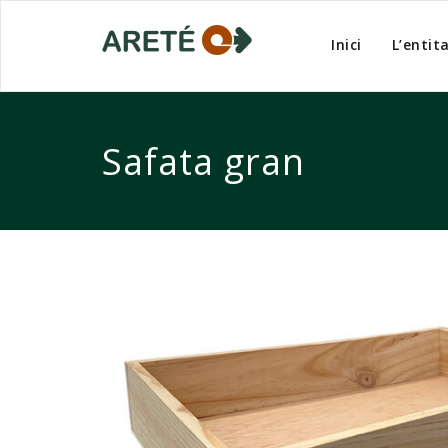
Inici
L’entit
Safata gran