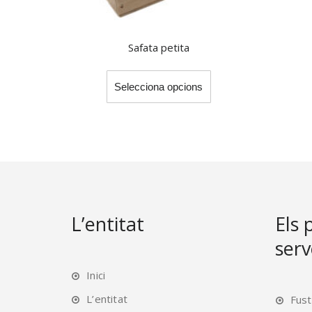
Safata petita
This
Selecciona opcions
product
has
multiple
variants.
The
options
may
be
L’entitat
Els 
chosen
serv
on
the
Inici
product
page
L’entitat
Fust