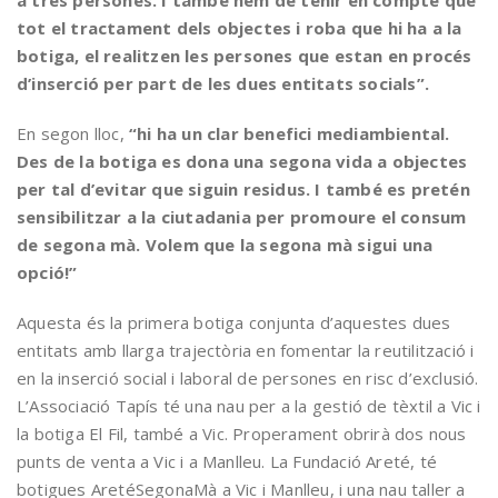
tot
el tractament dels objectes i roba que hi ha a la
botiga, el realitzen les persones que estan en procés
d’inserció per part de les dues entitats socials”.
En segon lloc,
“hi ha un clar benefici mediambiental.
Des de la botiga es dona una segona vida a objectes
per tal d’evitar que siguin residus. I també es pretén
sensibilitzar a la ciutadania per promoure el consum
de segona mà. Volem que la segona mà sigui una
opció!”
Aquesta és la primera botiga conjunta d’aquestes dues
entitats amb llarga trajectòria en fomentar la reutilització i
en la inserció social i laboral de persones en risc d’exclusió.
L’Associació Tapís té una nau per a la gestió de tèxtil a Vic i
la botiga El Fil, també a Vic. Properament obrirà dos nous
punts de venta a Vic i a Manlleu. La Fundació Areté, té
botigues AretéSegonaMà a Vic i Manlleu, i una nau taller a