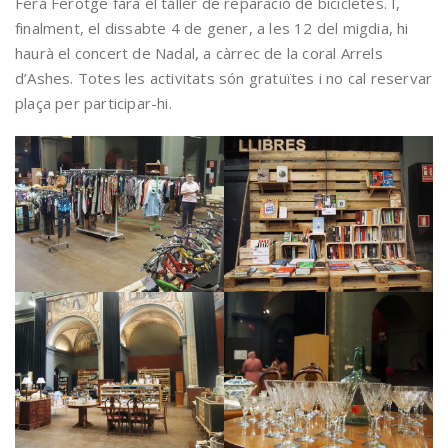
Fera Ferotge farà el taller de reparació de bicicletes. I,
finalment, el dissabte 4 de gener, a les 12 del migdia, hi
haurà el concert de Nadal, a càrrec de la coral Arrels
d’Ashes. Totes les activitats són gratuïtes i no cal reservar
plaça per participar-hi.