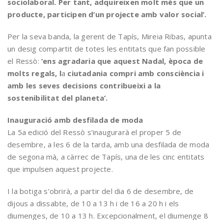
sociolaboral. Per tant, adquireixen molt més que un
producte, participen d’un projecte amb valor social’.
Per la seva banda, la gerent de Tapís, Mireia Ribas, apunta
un desig compartit de totes les entitats que fan possible
el Ressò:
‘ens agradaria que aquest Nadal, època de
molts regals, l
a
ciutadania compri amb consciència i
amb les seves decisions contribueixi a la
sostenibilitat del planeta’.
Inauguració amb desfilada de moda
La 5a edició del Ressò s’inaugurarà el proper 5 de
desembre, a les 6 de la tarda, amb una desfilada de moda
de segona mà, a càrrec de Tapís, una de les cinc entitats
que impulsen aquest projecte.
I la botiga s’obrirà, a partir del dia 6 de desembre, de
dijous a dissabte, de 10 a 13 h i de 16 a 20 h i els
diumenges, de 10 a 13 h. Excepcionalment, el diumenge 8