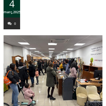
4
març,2025
0