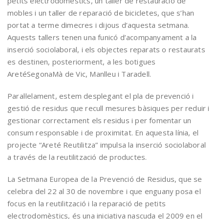
petits electrodomèstics, un taller de restauració de
mobles i un taller de reparació de bicicletes, que s’han
portat a terme dimecres i dijous d’aquesta setmana.
Aquests tallers tenen una funicó d’acompanyament a la
inserció sociolaboral, i els objectes reparats o restaurats
es destinen, posteriorment, a les botigues
AretéSegonaMà de Vic, Manlleu i Taradell.
Paral·lelament, estem desplegant el pla de prevenció i
gestió de residus que recull mesures bàsiques per reduir i
gestionar correctament els residus i per fomentar un
consum responsable i de proximitat. En aquesta línia, el
projecte “Areté Reutilitza” impulsa la inserció sociolaboral
a través de la reutilització de productes.
La Setmana Europea de la Prevenció de Residus, que se
celebra del 22 al 30 de novembre i que enguany posa el
focus en la reutilització i la reparació de petits
electrodomèstics, és una iniciativa nascuda el 2009 en el