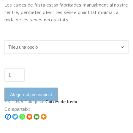
Les caixes de fusta estan fabricades manualment al nostre
centre, permeten oferir-les sense quantitat mínima i a
mida de les seves necessitats.
Característiques
quantitat
de
Caixa
de
Afegeix al pressupost
fusta
SKU:
N/A
Categoria:
Caixes de fusta
mini
Comparteix: