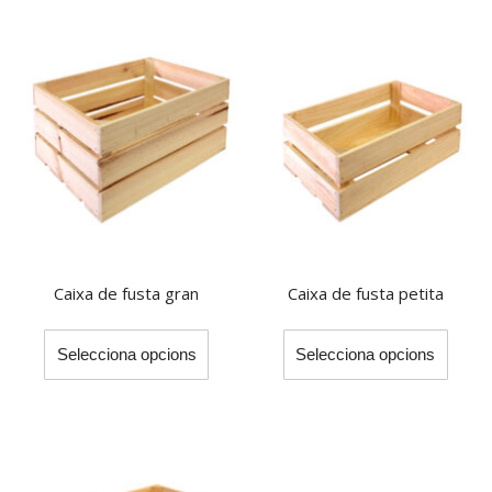
Caixa de fusta gran
Caixa de fusta petita
This
This
Selecciona opcions
Selecciona opcions
product
produ
has
has
multiple
multip
variants.
varian
The
The