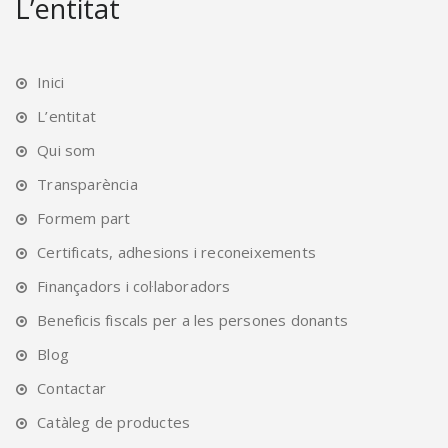
L’entitat
chosen
on
the
Inici
product
L’entitat
page
Qui som
Transparència
Formem part
Certificats, adhesions i reconeixements
Finançadors i col·laboradors
Beneficis fiscals per a les persones donants
Blog
Contactar
Catàleg de productes