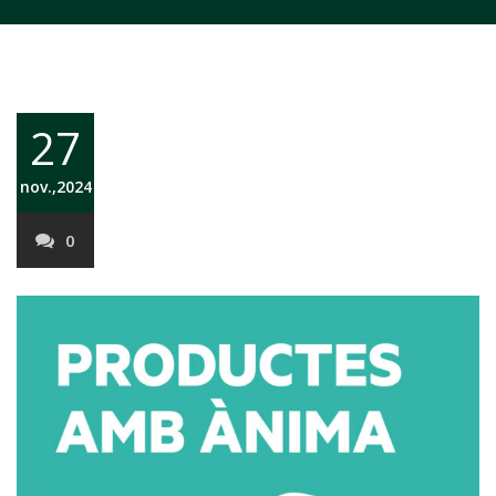
27
nov.,2024
0