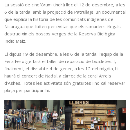
La sessió de cinefòrum tindrà lloc el 12 de desembre, a les
6 de la tarda, amb la projecció de Patrullaje, un documental
que explica la història de les comunitats indígenes de
Nicaragua que lluiten per evitar que els ramaders il·legals
destrueixin els boscos verges de la Reserva Biològica
Indio Maíz.
El dijous 19 de desembre, a les 6 de la tarda, l’equip de la
Fera Ferotge farà el taller de reparació de bicicletes. I,
finalment, el dissabte 4 de gener, a les 12 del migdia, hi
haurà el concert de Nadal, a càrrec de la coral Arrels
d’Ashes. Totes les activitats són gratuïtes i no cal reservar
plaça per participar-hi.