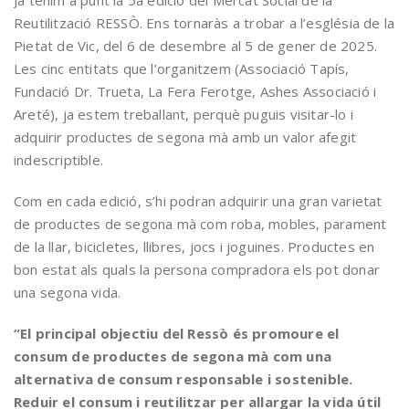
Ja tenim a punt la 5a edició del Mercat Social de la
Reutilització RESSÒ. Ens tornaràs a trobar a l’església de la
Pietat de Vic, del 6 de desembre al 5 de gener de 2025.
Les cinc entitats que l’organitzem (Associació Tapís,
Fundació Dr. Trueta, La Fera Ferotge, Ashes Associació i
Areté), ja estem treballant, perquè puguis visitar-lo i
adquirir productes de segona mà amb un valor afegit
indescriptible.
Com en cada edició, s’hi podran adquirir una gran varietat
de productes de segona mà com roba, mobles, parament
de la llar, bicicletes, llibres, jocs i joguines. Productes en
bon estat als quals la persona compradora els pot donar
una segona vida.
“El principal objectiu del Ressò és promoure el
consum de productes de segona mà com una
alternativa de consum responsable i sostenible.
Reduir el consum i reutilitzar per allargar la vida útil