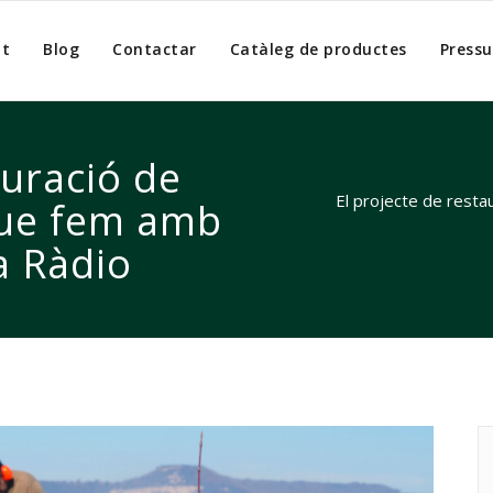
at
Blog
Contactar
Catàleg de productes
Pressu
auració de
El projecte de rest
que fem amb
a Ràdio