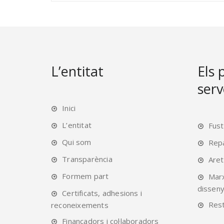
L’entitat
Els 
serv
Inici
L’entitat
Fust
Qui som
Rep
Transparència
Are
Formem part
Mar
disseny
Certificats, adhesions i
Rest
reconeixements
Finançadors i col·laboradors