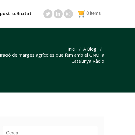
post sol·licitat
0 items
Inici
/
A Blog
/
auració de marges agrícoles que fem amb el GNO, a
Catalunya Ràdio