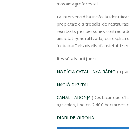
mosaic agroforestal.
La intervenció ha inclòs la identific
propietat; els treballs de restaurac
realitzats per persones contractade
ansietat generalitzada, qui explica qu
“rebaixar” els nivells d’ansietat i se
Ressò als mitjans:
NOTÍCIA CATALUNYA RÀDIO
(a par
NACIÓ DIGITAL
CANAL TARONJA
(Destacar que s’h
agrícoles, i no en 2.400 hectàrees 
DIARI DE GIRONA