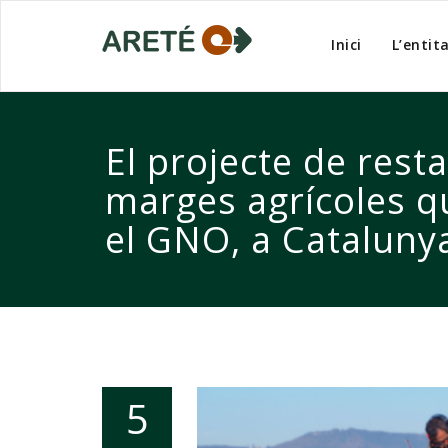
Inici
L’entit
El projecte de rest
marges agrícoles 
el GNO, a Cataluny
5