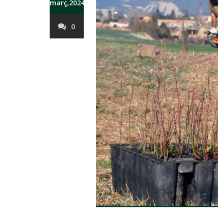
març,2024
0